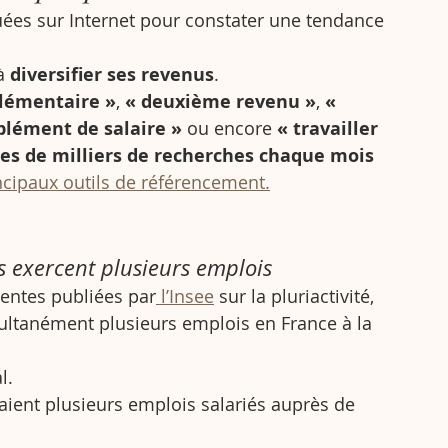
tuées sur Internet pour constater une tendance 
à 
diversifier ses revenus
.
lémentaire »
, 
« deuxième revenu »
, 
« 
lément de salaire »
 ou encore 
« travailler 
nes de milliers de recherches chaque mois 
ncipaux outils de référencement.
s exercent plusieurs emplois
centes publiées par
 l’Insee
 sur la pluriactivité, 
ultanément plusieurs emplois en France à la 
l. 
aient plusieurs emplois salariés auprès de 