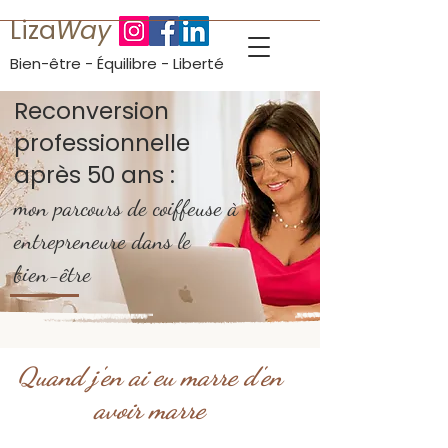
Liza
Way
Bien-être - Équilibre - Liberté
Reconversion
professionnelle
après 50 ans :
mon parcours de coiffeuse à
entrepreneure dans le
bien-être
Quand j'en ai eu marre d'en
avoir marre