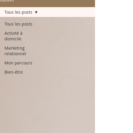
Tous les posts
Tous les posts
Activité à
domicile
Marketing
relationnel
Mon parcours
Bien-être